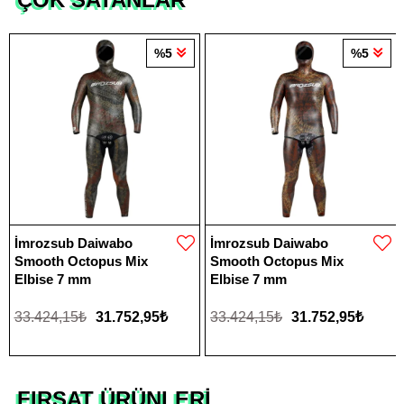
%5
%5
İmrozsub Daiwabo
İmrozsub Daiwabo
Smooth Octopus Mix
Smooth Octopus Mix
Elbise 7 mm
Elbise 7 mm
33.424,15₺
31.752,95₺
33.424,15₺
31.752,95₺
FIRSAT ÜRÜNLERİ