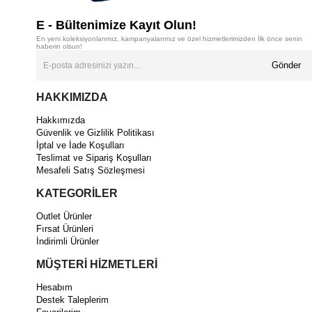
E - Bültenimize Kayıt Olun!
En yeni koleksiyonlarımız, kampanyalarımız ve özel hizmetlerimizden İlk önce senin
haberin olsun!
Gönder
HAKKIMIZDA
Hakkımızda
Güvenlik ve Gizlilik Politikası
İptal ve İade Koşulları
Teslimat ve Sipariş Koşulları
Mesafeli Satış Sözleşmesi
KATEGORİLER
Outlet Ürünler
Fırsat Ürünleri
İndirimli Ürünler
MÜŞTERİ HİZMETLERİ
Hesabım
Destek Taleplerim