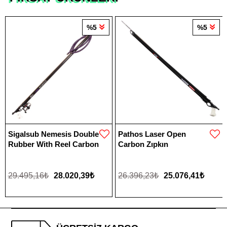
%5
%5
Sigalsub Nemesis Double
Pathos Laser Open
Rubber With Reel Carbon
Carbon Zıpkın
29.495,16₺
28.020,39₺
26.396,23₺
25.076,41₺