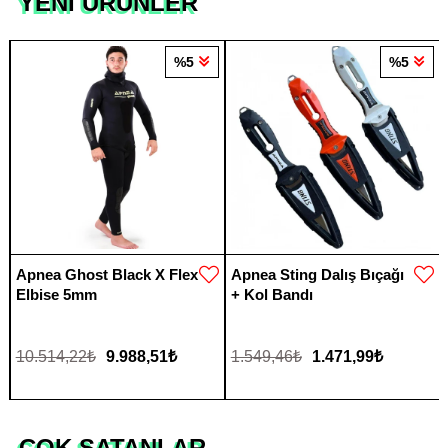
YENİ ÜRÜNLER
%5
%5
Apnea Ghost Black X Flex
Apnea Sting Dalış Bıçağı
Elbise 5mm
+ Kol Bandı
10.514,22₺
9.988,51₺
1.549,46₺
1.471,99₺
ÇOK SATANLAR